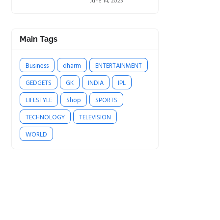
June 14, 2025
Main Tags
Business
dharm
ENTERTAINMENT
GEDGETS
GK
INDIA
IPL
LIFESTYLE
Shop
SPORTS
TECHNOLOGY
TELEVISION
WORLD